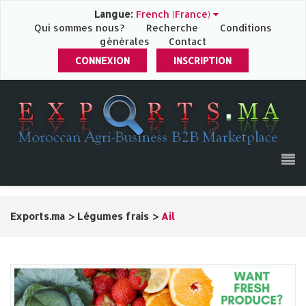
Langue:
French (France)
Qui sommes nous?
Recherche
Conditions
générales
Contact
CONNEXION
INSCRIPTION
Exports.ma
>
Légumes frais
>
Ail