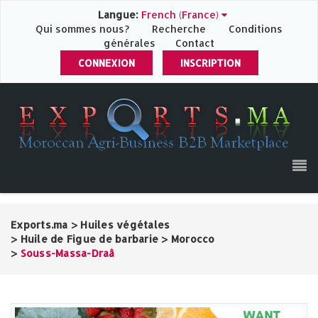
Langue:
French (France)
Qui sommes nous?
Recherche
Conditions
générales
Contact
CONNEXION
INSCRIPTION
Exports.ma
>
Huiles végétales
>
Huile de Figue de barbarie
>
Morocco
>
Souss-Massa-Draâ