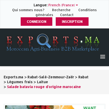
Langue:
French (France)
Qui sommes nous?
Recherche
Conditions
générales
Contact
CONNEXION
INSCRIPTION
Exports.ma
>
Rabat-Salé-Zemmour-Zaër
>
Rabat
>
Légumes frais
>
Laitue
>
Salade batavia rouge d'origine marocaine