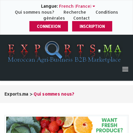
Langue:
French (France)
Qui sommes nous?
Recherche
Conditions
générales
Contact
CONNEXION
INSCRIPTION
Exports.ma
>
Qui sommes nous?