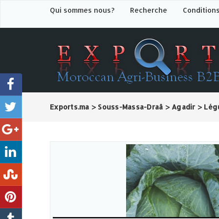
Qui sommes nous?
Recherche
Condition
Exports.ma
>
Souss-Massa-Draâ
>
Agadir
>
Lég