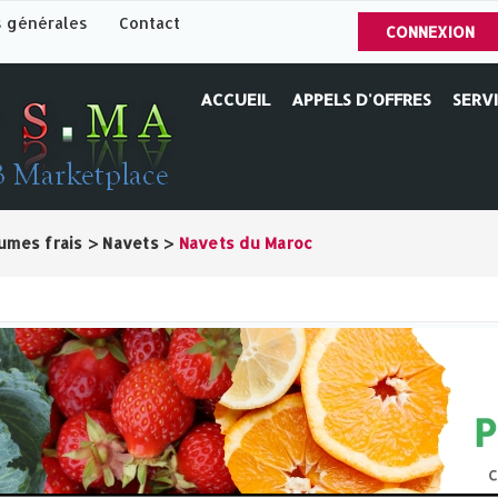
s générales
Contact
CONNEXION
ACCUEIL
APPELS D'OFFRES
SERV
umes frais
>
Navets
>
Navets du Maroc