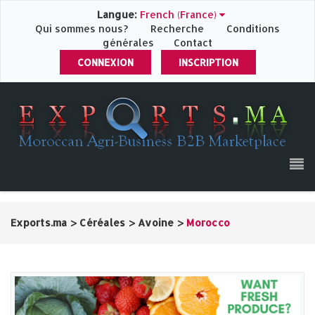
Langue:
French (France)
Qui sommes nous?
Recherche
Conditions
générales
Contact
CONNEXION
INSCRIPTION
Exports.ma
>
Céréales
>
Avoine
>
Morocco