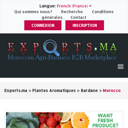
Langue:
French (France)
Qui sommes nous?
Recherche
Conditions
générales
Contact
CONNEXION
INSCRIPTION
Exports.ma
>
Plantes Aromatiques
>
Bardane
>
Morocco