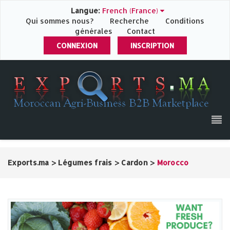
Langue:
French (France)
Qui sommes nous?
Recherche
Conditions
générales
Contact
CONNEXION
INSCRIPTION
Exports.ma
>
Légumes frais
>
Cardon
>
Morocco