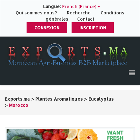
Langue:
French (France)
Qui sommes nous?
Recherche
Conditions
générales
Contact
CONNEXION
INSCRIPTION
Exports.ma
>
Plantes Aromatiques
>
Eucalyptus
>
Morocco