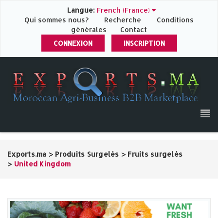
Langue:
French (France)
Qui sommes nous?
Recherche
Conditions
générales
Contact
CONNEXION
INSCRIPTION
Exports.ma
>
Produits Surgelés
>
Fruits surgelés
>
United Kingdom