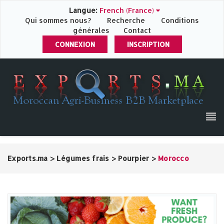
Langue:
French (France)
Qui sommes nous?
Recherche
Conditions
générales
Contact
CONNEXION
INSCRIPTION
Exports.ma
>
Légumes frais
>
Pourpier
>
Morocco