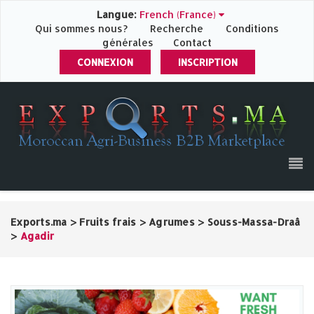
Langue:
French (France)
Qui sommes nous?
Recherche
Conditions
générales
Contact
CONNEXION
INSCRIPTION
Exports.ma
>
Fruits frais
>
Agrumes
>
Souss-Massa-Draâ
>
Agadir