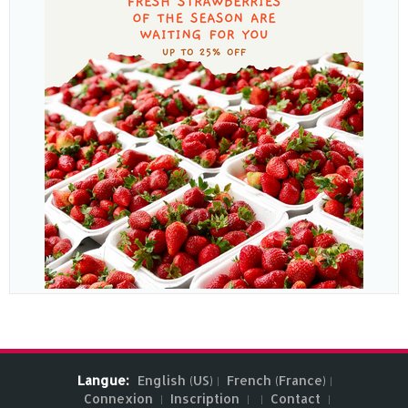
Langue:
English (US)
French (France)
Connexion
Inscription
Contact