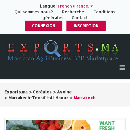
Langue:
French (France)
Qui sommes nous?
Recherche
Conditions
générales
Contact
CONNEXION
INSCRIPTION
Exports.ma
>
Céréales
>
Avoine
>
Marrakech-Tensift-Al Haouz
>
Marrakech