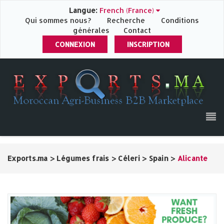
Langue:
French (France)
Qui sommes nous?
Recherche
Conditions
générales
Contact
CONNEXION
INSCRIPTION
Exports.ma
>
Légumes frais
>
Céleri
>
Spain
>
Alicante