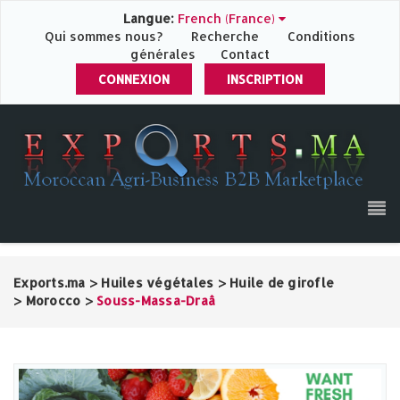
Langue:
French (France)
Qui sommes nous?
Recherche
Conditions
générales
Contact
CONNEXION
INSCRIPTION
Exports.ma
>
Huiles végétales
>
Huile de girofle
>
Morocco
>
Souss-Massa-Draâ