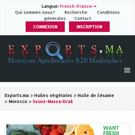
Langue:
French (France)
Qui sommes nous?
Recherche
Conditions
générales
Contact
CONNEXION
INSCRIPTION
Exports.ma
>
Huiles végétales
>
Huile de Sésame
>
Morocco
>
Souss-Massa-Draâ