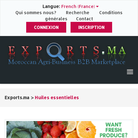
Langue:
French (France)
Qui sommes nous?
Recherche
Conditions
générales
Contact
CONNEXION
INSCRIPTION
Exports.ma
>
Huiles essentielles