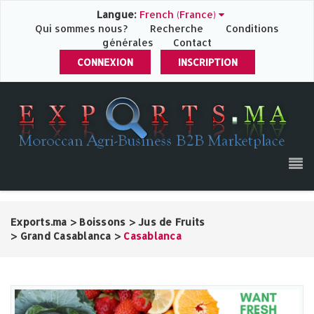
Langue:
French (France)
Qui sommes nous?
Recherche
Conditions
générales
Contact
CONNEXION
INSCRIPTION
Exports.ma
>
Boissons
>
Jus de Fruits
>
Grand Casablanca
>
Casablanca