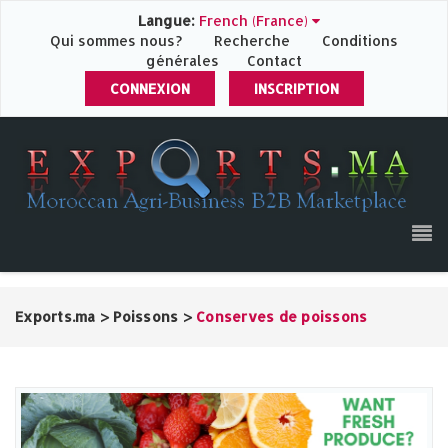
Langue:
French (France)
Qui sommes nous?
Recherche
Conditions
générales
Contact
CONNEXION
INSCRIPTION
Exports.ma
>
Poissons
>
Conserves de poissons