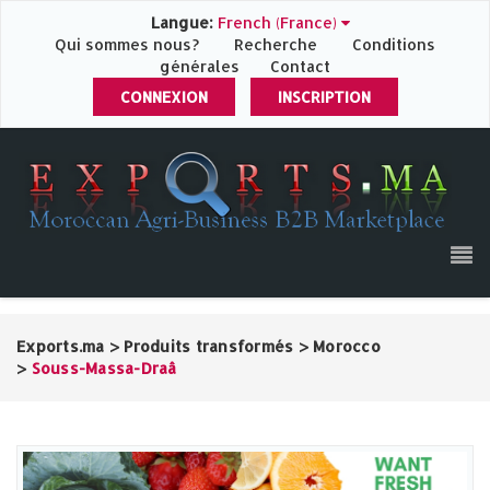
Langue:
French (France)
Qui sommes nous?
Recherche
Conditions
générales
Contact
CONNEXION
INSCRIPTION
Exports.ma
>
Produits transformés
>
Morocco
>
Souss-Massa-Draâ