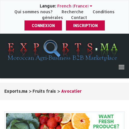
Langue:
French (France)
Qui sommes nous?
Recherche
Conditions
générales
Contact
CONNEXION
INSCRIPTION
Exports.ma
>
Fruits frais
>
Avocatier