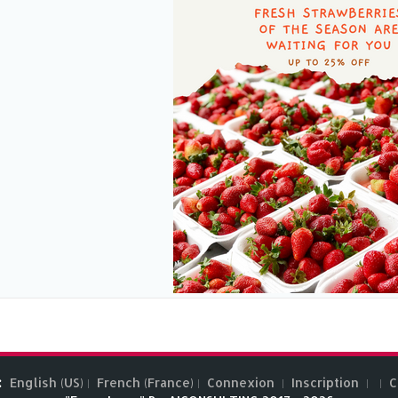
:
English (US)
French (France)
Connexion
Inscription
C