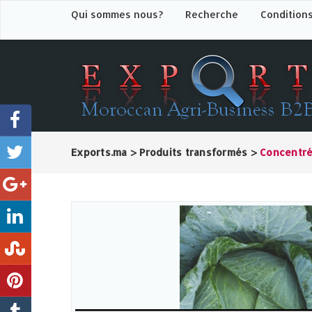
Qui sommes nous?
Recherche
Condition
Exports.ma
>
Produits transformés
>
Concentré