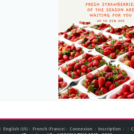
:
English (US)
French (France)
Connexion
Inscription
C