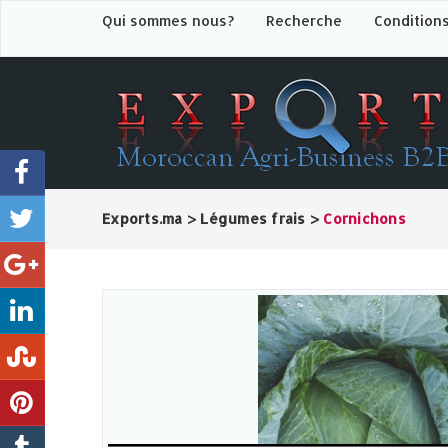
Qui sommes nous?
Recherche
Condition
Exports.ma
>
Légumes frais
>
Cornichons