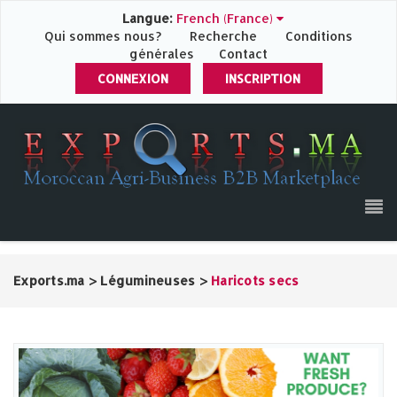
Langue:
French (France)
Qui sommes nous?
Recherche
Conditions
générales
Contact
CONNEXION
INSCRIPTION
Exports.ma
>
Légumineuses
>
Haricots secs