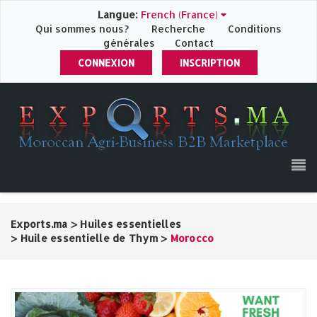
Langue:
French (France)
Qui sommes nous?
Recherche
Conditions
générales
Contact
CONNEXION
INSCRIPTION
Exports.ma
>
Huiles essentielles
>
Huile essentielle de Thym
>
Morocco