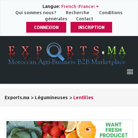
Langue:
French (France)
Qui sommes nous?
Recherche
Conditions
générales
Contact
CONNEXION
INSCRIPTION
Exports.ma
>
Légumineuses
>
Lentilles