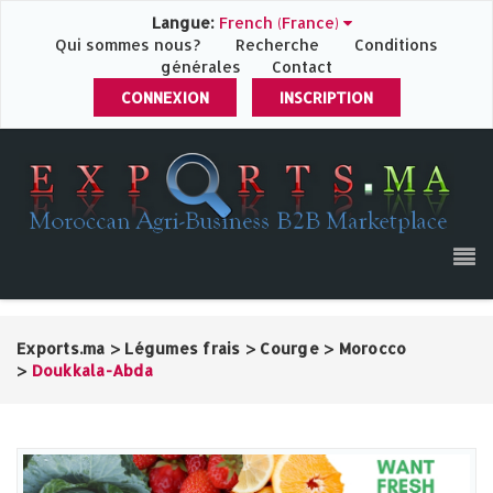
Langue:
French (France)
Qui sommes nous?
Recherche
Conditions
générales
Contact
CONNEXION
INSCRIPTION
Exports.ma
>
Légumes frais
>
Courge
>
Morocco
>
Doukkala-Abda