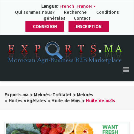
Langue:
French (France)
Qui sommes nous?
Recherche
Conditions
générales
Contact
CONNEXION
INSCRIPTION
Exports.ma
>
Meknès-Tafilalet
>
Meknès‎
>
Huiles végétales
>
Huile de Maïs
>
Huile de maïs