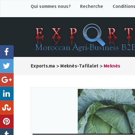
Qui sommes nous?
Recherche
Condition
Exports.ma
>
Meknès-Tafilalet
>
Meknès‎