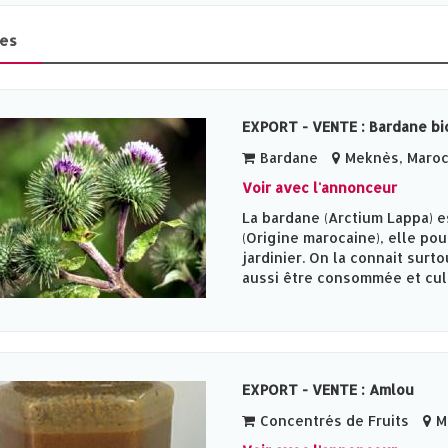
es
EXPORT - VENTE : Bardane bio
Bardane
Meknès‎, Maro
Voir avec l'annonceur
La bardane (Arctium Lappa) e
(Origine marocaine), elle pou
jardinier. On la connait surt
aussi être consommée et cult
EXPORT - VENTE : Amlou
Concentrés de Fruits
Me