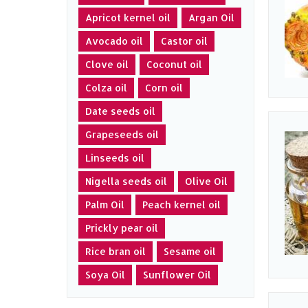
Apricot kernel oil
Argan Oil
Avocado oil
Castor oil
Clove oil
Coconut oil
Colza oil
Corn oil
Date seeds oil
Grapeseeds oil
Linseeds oil
Nigella seeds oil
Olive Oil
Palm Oil
Peach kernel oil
Prickly pear oil
Rice bran oil
Sesame oil
Soya Oil
Sunflower Oil