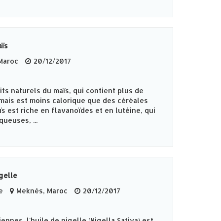
aïs
Maroc
20/12/2017
ts naturels du maïs, qui contient plus de
mais est moins calorique que des céréales
ïs est riche en flavanoïdes et en lutéine, qui
ueuses, ...
gelle
e
Meknès‎, Maroc
20/12/2017
ennes, l'huile de nigelle (Nigella Sativa) est