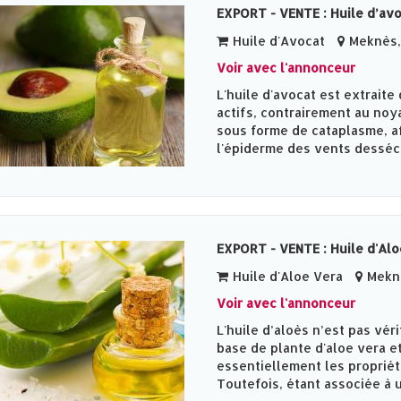
EXPORT - VENTE : Huile d’av
Huile d'Avocat
Meknès‎,
Voir avec l'annonceur
L'huile d'avocat est extraite 
actifs, contrairement au noya
sous forme de cataplasme, af
l'épiderme des vents desséch
EXPORT - VENTE : Huile d'Alo
Huile d'Aloe Vera
Meknè
Voir avec l'annonceur
L'huile d’aloès n’est pas vé
base de plante d'aloe vera e
essentiellement les propriété
Toutefois, étant associée à u