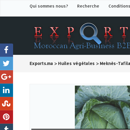
Qui sommes nous?
Recherche
Condition
Exports.ma
>
Huiles végétales
>
Meknès-Tafila