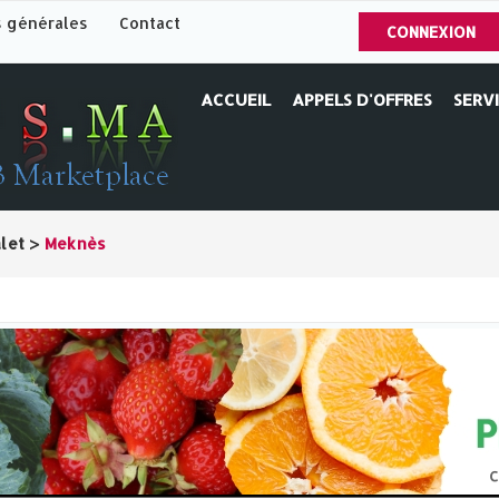
s générales
Contact
CONNEXION
ACCUEIL
APPELS D'OFFRES
SERV
let
>
Meknès‎