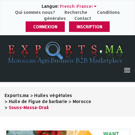
Langue:
French (France)
Qui sommes nous?
Recherche
Conditions
générales
Contact
CONNEXION
INSCRIPTION
Exports.ma
>
Huiles végétales
>
Huile de Figue de barbarie
>
Morocco
>
Souss-Massa-Draâ