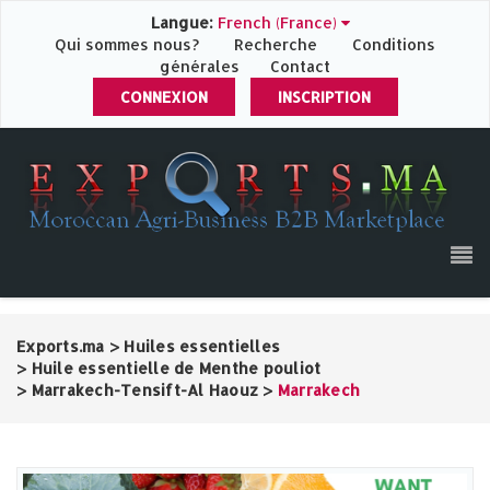
Langue:
French (France)
Qui sommes nous?
Recherche
Conditions
générales
Contact
CONNEXION
INSCRIPTION
Exports.ma
>
Huiles essentielles
>
Huile essentielle de Menthe pouliot
>
Marrakech-Tensift-Al Haouz
>
Marrakech