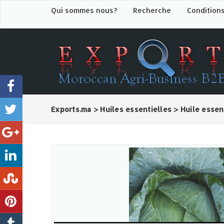
Qui sommes nous?
Recherche
Condition
Exports.ma
>
Huiles essentielles
>
Huile essen