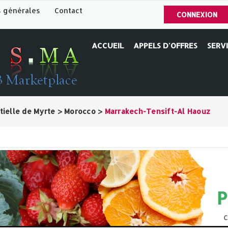
s générales
Contact
CONNEXION
ACCUEIL
APPELS D'OFFRES
SERV
tielle de Myrte
>
Morocco
>
Marrakech-Tensift-Al Haouz