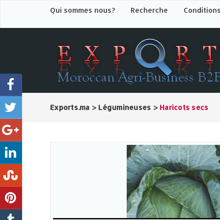
Qui sommes nous?
Recherche
Condition
Exports.ma
>
Légumineuses
>
Haricots secs