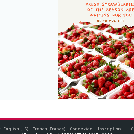
:
English (US)
French (France)
Connexion
Inscription
C