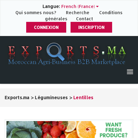
Langue:
French (France)
Qui sommes nous?
Recherche
Conditions
générales
Contact
CONNEXION
INSCRIPTION
Exports.ma
>
Légumineuses
>
Lentilles