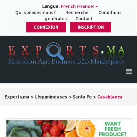
Langue:
French (France)
Qui sommes nous?
Recherche
Conditions
générales
Contact
CONNEXION
INSCRIPTION
Exports.ma
>
Légumineuses
>
Santa Fe
>
Casablanca