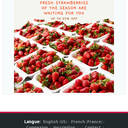
Langue:
English (US)
French (France)
Connexion
Inscription
Contact