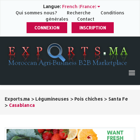
Langue:
French (France)
Qui sommes nous?
Recherche
Conditions
générales
Contact
CONNEXION
INSCRIPTION
Exports.ma
>
Légumineuses
>
Pois chiches
>
Santa Fe
>
Casablanca