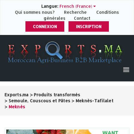
Langue:
French (France)
Qui sommes nous?
Recherche
Conditions
générales
Contact
CONNEXION
INSCRIPTION
Exports.ma
>
Produits transformés
>
Semoule, Couscous et Pâtes
>
Meknès-Tafilalet
>
Meknès‎