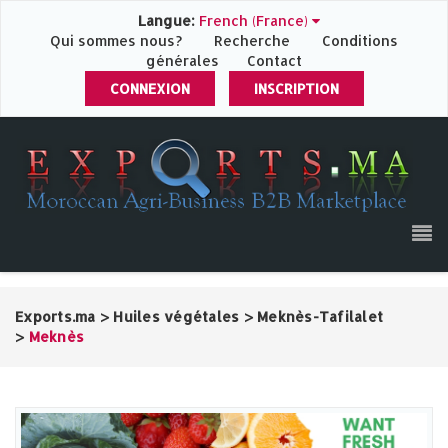
Langue:
French (France)
Qui sommes nous?
Recherche
Conditions
générales
Contact
CONNEXION
INSCRIPTION
Exports.ma
>
Huiles végétales
>
Meknès-Tafilalet
>
Meknès‎