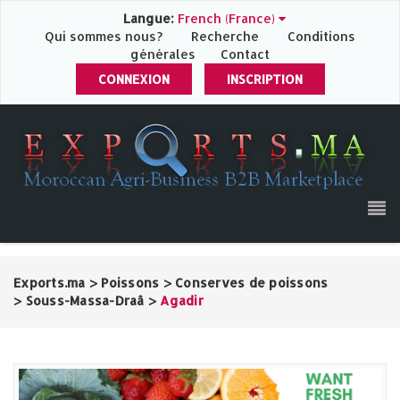
Langue:
French (France)
Qui sommes nous?
Recherche
Conditions
générales
Contact
CONNEXION
INSCRIPTION
Exports.ma
>
Poissons
>
Conserves de poissons
>
Souss-Massa-Draâ
>
Agadir