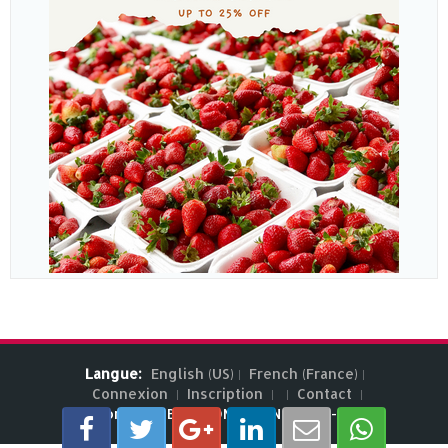
Langue:
English (US)
French (France)
Connexion
Inscription
Contact
"Exports.ma" By AICONSULTING 2017 - 2026